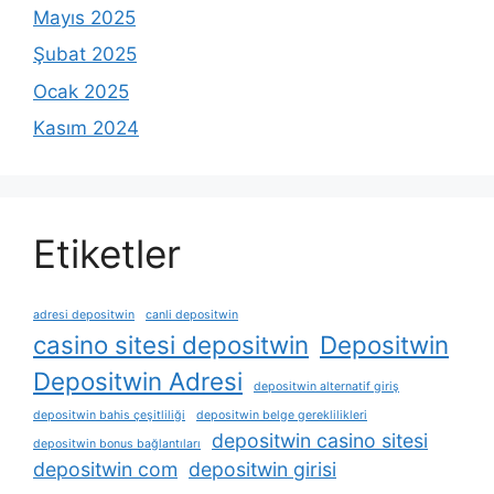
Mayıs 2025
Şubat 2025
Ocak 2025
Kasım 2024
Etiketler
adresi depositwin
canli depositwin
casino sitesi depositwin
Depositwin
Depositwin Adresi
depositwin alternatif giriş
depositwin bahis çeşitliliği
depositwin belge gereklilikleri
depositwin casino sitesi
depositwin bonus bağlantıları
depositwin com
depositwin girisi