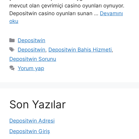
mevcut olan çevrimiçi casino oyunları oynuyor.
Depositwin casino oyunları sunan …
Devamını
oku
Kategoriler
Depositwin
Etiketler
Depositwin
,
Depositwin Bahis Hizmeti
,
Depositwin Sorunu
Yorum yap
Son Yazılar
Depositwin Adresi
Depositwin Giriş