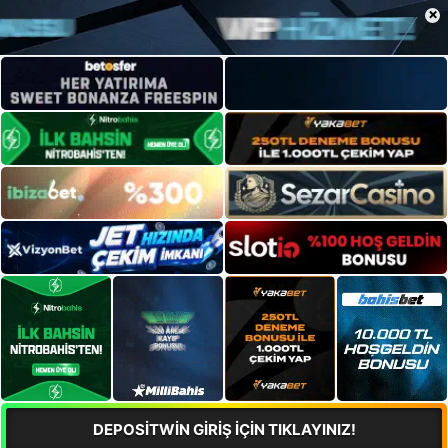
×
DEPOSİTWİN GİRİŞ İÇİN TIKLAYINIZ!