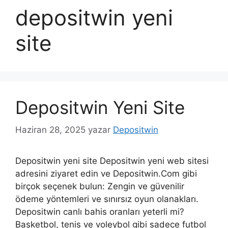
depositwin yeni
site
Depositwin Yeni Site
Haziran 28, 2025
yazar
Depositwin
Depositwin yeni site Depositwin yeni web sitesi
adresini ziyaret edin ve Depositwin.Com gibi
birçok seçenek bulun: Zengin ve güvenilir
ödeme yöntemleri ve sınırsız oyun olanakları.
Depositwin canlı bahis oranları yeterli mi?
Basketbol, tenis ve voleybol gibi sadece futbol