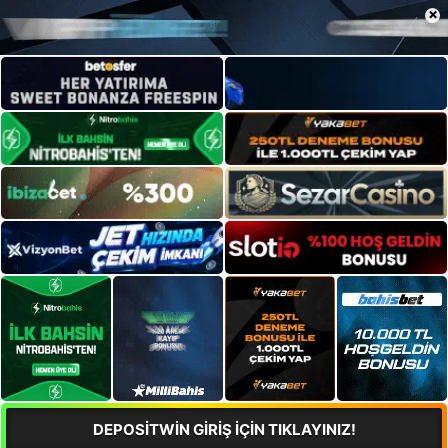
×
DEPOSİTWİN GİRİŞ İÇİN TIKLAYINIZ!