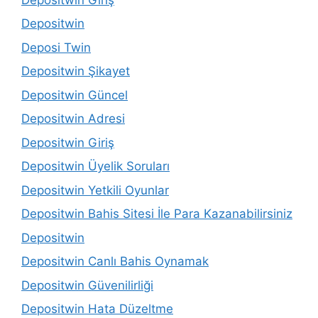
Depositwin
Deposi Twin
Depositwin Şikayet
Depositwin Güncel
Depositwin Adresi
Depositwin Giriş
Depositwin Üyelik Soruları
Depositwin Yetkili Oyunlar
Depositwin Bahis Sitesi İle Para Kazanabilirsiniz
Depositwin
Depositwin Canlı Bahis Oynamak
Depositwin Güvenilirliği
Depositwin Hata Düzeltme