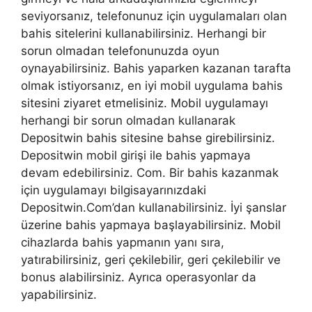
seviyorsanız, telefonunuz için uygulamaları olan
bahis sitelerini kullanabilirsiniz. Herhangi bir
sorun olmadan telefonunuzda oyun
oynayabilirsiniz. Bahis yaparken kazanan tarafta
olmak istiyorsanız, en iyi mobil uygulama bahis
sitesini ziyaret etmelisiniz. Mobil uygulamayı
herhangi bir sorun olmadan kullanarak
Depositwin bahis sitesine bahse girebilirsiniz.
Depositwin mobil girişi ile bahis yapmaya
devam edebilirsiniz. Com. Bir bahis kazanmak
için uygulamayı bilgisayarınızdaki
Depositwin.Com’dan kullanabilirsiniz. İyi şanslar
üzerine bahis yapmaya başlayabilirsiniz. Mobil
cihazlarda bahis yapmanın yanı sıra,
yatırabilirsiniz, geri çekilebilir, geri çekilebilir ve
bonus alabilirsiniz. Ayrıca operasyonlar da
yapabilirsiniz.