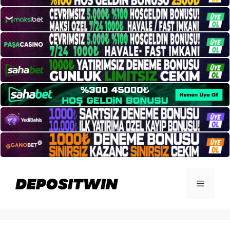
İçeriğe
atla
Menü