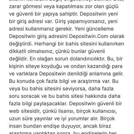
zarar görmesi veya kapatılması zor olan güçlü
ve güvenli bir yapıya sahiptir. Depositwin yeni
bir giriş adresi var. Giriş yapamıyorsanız, yeni
adresi kullanmanız gerekir. Yeni güncelleme
Depositwin giriş adresini Depositwin.Com olarak
değiştirdi. Herhangi bir bahis sitesini kullanırken
dikkatli olmalısınız, çünkü bunlar güvenli
değildir. En olağan sorun dolandırıcılıktır. Bu, bir
kişinin siteye koyduğu ve ondan kazandığı para
ve varlıklara Depositwin denildiği anlamına gelir.
Bu konuda çok fazla bilgi ve araştırma var. Bu
veya bu bahis sitesini seviyorsa, daha fazla
soru soracak ve bu bahis sitesi hakkında daha
fazla bilgi paylaşacaklar. Depositwin güvenli bir
web sitesidir, çünkü lisansı, birçok kullanıcısı,
uzun süre yayınlar ve iyi yorumlar alır. Birçok
insan bundan endişe duyuyor, ancak biraz
araştırma yaptıktan sonra, bu endişelerin her