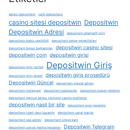
adresi depositwin
canli depositwin
casino sitesi depositwin
Depositwin
Depositwin Adresi
depositwin alternatif giriş
depositwin bahis çeşitliliği
depositwin belge gereklilikleri
depositwin casino sitesi
depositwin bonus bağlantıları
depositwin com
depositwin girisi
Depositwin Giriş
depositwin giris twitter
depositwin giriş prosedürü
depositwin giriş engeli
Depositwin Güncel
depositwin güncel adresi
depositwin instagram
depositwin kategoriler
depositwin kupon yönetimi
depositwin mevcut adresi çevrimiçi casino platformu
depositwin nasil bir site
depositwin oyun garantisi
depositwin ruleti nasıl kazanılır
depositwin sanal maçlar
depositwin seo adresi
depositwin siteye katıl
Depositwin Telegram
depositwin sosyal medya hesapları