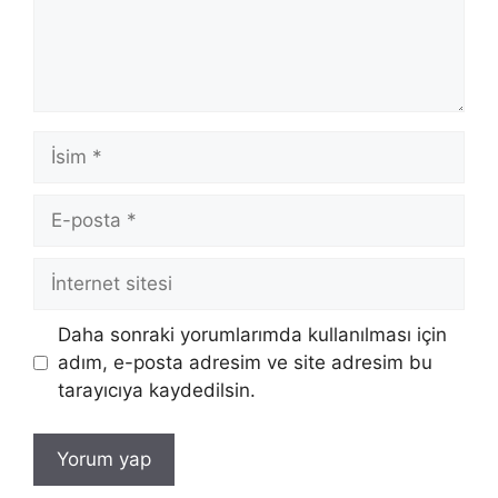
İsim
E-
posta
İnternet
sitesi
Daha sonraki yorumlarımda kullanılması için
adım, e-posta adresim ve site adresim bu
tarayıcıya kaydedilsin.