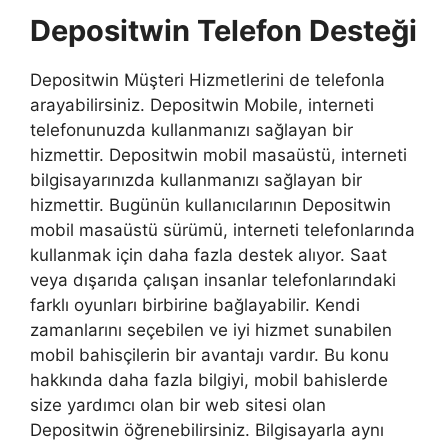
Depositwin Telefon Desteği
Depositwin Müşteri Hizmetlerini de telefonla
arayabilirsiniz. Depositwin Mobile, interneti
telefonunuzda kullanmanızı sağlayan bir
hizmettir. Depositwin mobil masaüstü, interneti
bilgisayarınızda kullanmanızı sağlayan bir
hizmettir. Bugünün kullanıcılarının Depositwin
mobil masaüstü sürümü, interneti telefonlarında
kullanmak için daha fazla destek alıyor. Saat
veya dışarıda çalışan insanlar telefonlarındaki
farklı oyunları birbirine bağlayabilir. Kendi
zamanlarını seçebilen ve iyi hizmet sunabilen
mobil bahisçilerin bir avantajı vardır. Bu konu
hakkında daha fazla bilgiyi, mobil bahislerde
size yardımcı olan bir web sitesi olan
Depositwin öğrenebilirsiniz. Bilgisayarla aynı