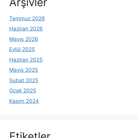
Arşivler
Temmuz 2026
Haziran 2026
Mayıs 2026
Eylül 2025
Haziran 2025
Mayıs 2025
Şubat 2025
Ocak 2025
Kasım 2024
Etiketler