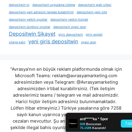
depositwin tv
depositwin uygulama i̇zleme
depositwin web sitesi
depositwin yeni adresini nerede bulabilirim
depositwin yeni site
depositwin yetkili oyunlar
depositwin yetkin hizmet
depositwin ücretsiz oyunlar
depositwin üyesi olun
Depositwin Şikayet
giris depositwin
giriş engeli
yeni giris depositwin
siteye katıl
üyesi olun
"Avrasya'nın en büyük reklam platformunda olmak için
Microsoft Teams:
reklam@avrasyamarketing.com
adresimizden veya Telegram: @Avrasyamarketing
adresimizden irtibat kurabilirsiniz. (Tek iletişim
adreslerimiz teams / telegram ve mail adresimizdir.
Harici hiçbir iletişim adresimiz bulunmamaktadır.
Lütfen itibar etmeyiniz.) Türkiye yasalarına göre 7258
sayılı kanun uyarınca yasa dışı bahis oynamanın
cezaları mevcuttur. Şu an bulunduğunuz site hiç bir
şekilde illegal bahis oyunları oynatmıyor ve oynamaya