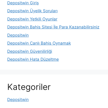
Depositwin Giriş
Depositwin Üyelik Soruları
Depositwin Yetkili Oyunlar
Depositwin Bahis Sitesi İle Para Kazanabilirsiniz
Depositwin
Depositwin Canlı Bahis Oynamak
Depositwin Güvenilirliği
Depositwin Hata Düzeltme
Kategoriler
Depositwin