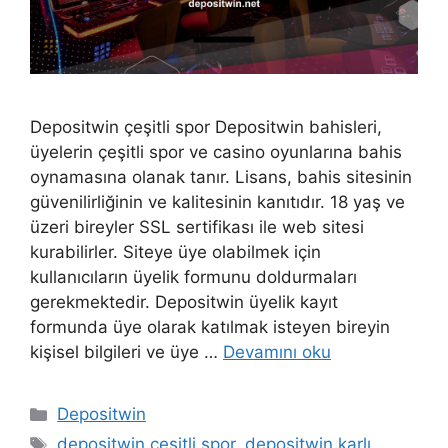
Depositwin çeşitli spor Depositwin bahisleri,
üyelerin çeşitli spor ve casino oyunlarına bahis
oynamasına olanak tanır. Lisans, bahis sitesinin
güvenilirliğinin ve kalitesinin kanıtıdır. 18 yaş ve
üzeri bireyler SSL sertifikası ile web sitesi
kurabilirler. Siteye üye olabilmek için
kullanıcıların üyelik formunu doldurmaları
gerekmektedir. Depositwin üyelik kayıt
formunda üye olarak katılmak isteyen bireyin
kişisel bilgileri ve üye …
Devamını oku
Kategoriler
Depositwin
Etiketler
depositwin çeşitli spor
,
depositwin karlı