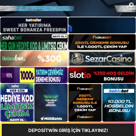
×
DEPOSİTWİN GİRİŞ İÇİN TIKLAYINIZ!