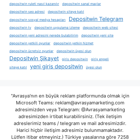
depositwin ruleti nasıl kazanılır
depositwin sanal maçlar
depositwin seo adresi
depositwin siteye katıl
Depositwin Telegram
depositwin sosyal medya hesapları
depositwin tv
depositwin uygulama i̇zleme
depositwin web sitesi
depositwin yeni adresini nerede bulabilirim
depositwin yeni site
depositwin yetkili oyunlar
depositwin yetkin hizmet
depositwin ücretsiz oyunlar
depositwin üyesi olun
Depositwin Şikayet
giris depositwin
giriş engeli
yeni giris depositwin
siteye katıl
üyesi olun
"Avrasya'nın en büyük reklam platformunda olmak için
Microsoft Teams:
reklam@avrasyamarketing.com
adresimizden veya Telegram: @Avrasyamarketing
adresimizden irtibat kurabilirsiniz. (Tek iletişim
adreslerimiz teams / telegram ve mail adresimizdir.
Harici hiçbir iletişim adresimiz bulunmamaktadır.
Lütfen itibar etmeyiniz.) Türkiye yasalarına göre 7258