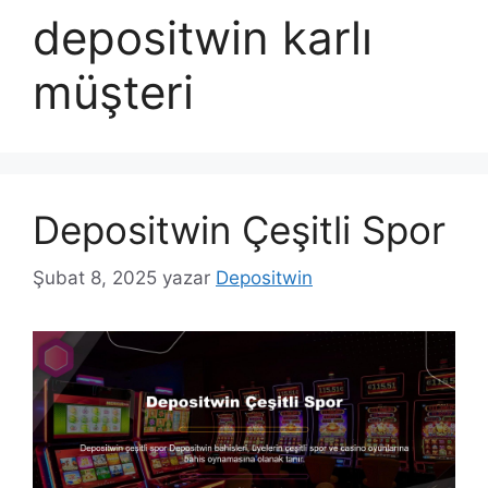
depositwin karlı
müşteri
Depositwin Çeşitli Spor
Şubat 8, 2025
yazar
Depositwin