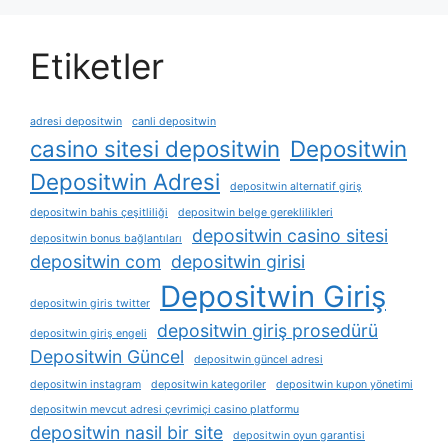
Etiketler
adresi depositwin
canli depositwin
casino sitesi depositwin
Depositwin
Depositwin Adresi
depositwin alternatif giriş
depositwin bahis çeşitliliği
depositwin belge gereklilikleri
depositwin casino sitesi
depositwin bonus bağlantıları
depositwin com
depositwin girisi
Depositwin Giriş
depositwin giris twitter
depositwin giriş prosedürü
depositwin giriş engeli
Depositwin Güncel
depositwin güncel adresi
depositwin instagram
depositwin kategoriler
depositwin kupon yönetimi
depositwin mevcut adresi çevrimiçi casino platformu
depositwin nasil bir site
depositwin oyun garantisi