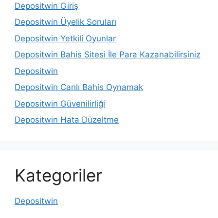
Depositwin Giriş
Depositwin Üyelik Soruları
Depositwin Yetkili Oyunlar
Depositwin Bahis Sitesi İle Para Kazanabilirsiniz
Depositwin
Depositwin Canlı Bahis Oynamak
Depositwin Güvenilirliği
Depositwin Hata Düzeltme
Kategoriler
Depositwin