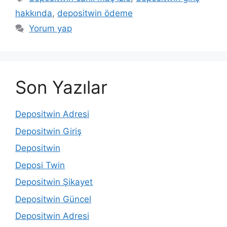
hakkında
,
depositwin ödeme
Yorum yap
Son Yazılar
Depositwin Adresi
Depositwin Giriş
Depositwin
Deposi Twin
Depositwin Şikayet
Depositwin Güncel
Depositwin Adresi