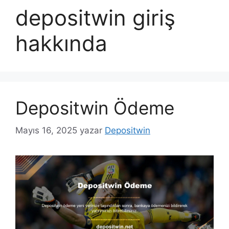
depositwin giriş
hakkında
Depositwin Ödeme
Mayıs 16, 2025
yazar
Depositwin