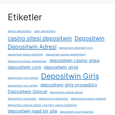
Etiketler
adresi depositwin
canli depositwin
casino sitesi depositwin
Depositwin
Depositwin Adresi
depositwin alternatif giriş
depositwin bahis çeşitliliği
depositwin belge gereklilikleri
depositwin casino sitesi
depositwin bonus bağlantıları
depositwin com
depositwin girisi
Depositwin Giriş
depositwin giris twitter
depositwin giriş prosedürü
depositwin giriş engeli
Depositwin Güncel
depositwin güncel adresi
depositwin instagram
depositwin kategoriler
depositwin kupon yönetimi
depositwin mevcut adresi çevrimiçi casino platformu
depositwin nasil bir site
depositwin oyun garantisi