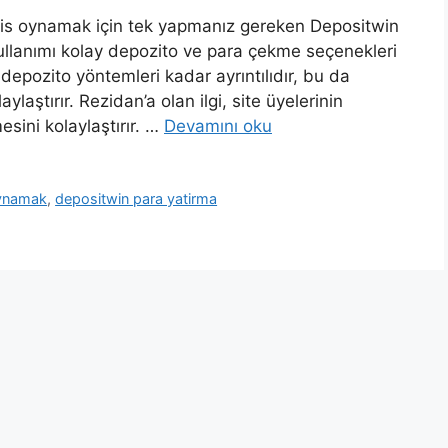
his oynamak için tek yapmanız gereken Depositwin
 kullanımı kolay depozito ve para çekme seçenekleri
depozito yöntemleri kadar ayrıntılıdır, bu da
laştırır. Rezidan’a olan ilgi, site üyelerinin
mesini kolaylaştırır. …
Devamını oku
oynamak
,
depositwin para yatirma