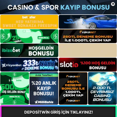
×
DEPOSİTWİN GİRİŞ İÇİN TIKLAYINIZ!