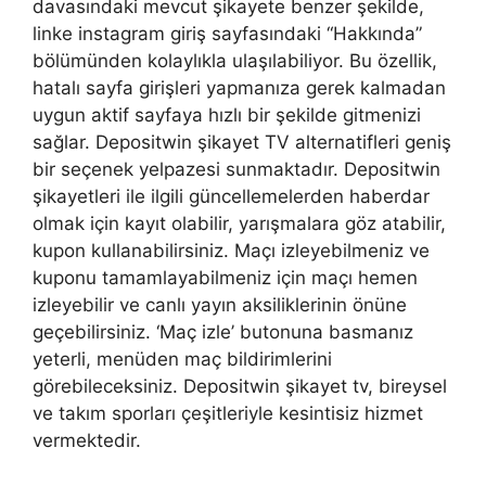
davasındaki mevcut şikayete benzer şekilde,
linke instagram giriş sayfasındaki “Hakkında”
bölümünden kolaylıkla ulaşılabiliyor. Bu özellik,
hatalı sayfa girişleri yapmanıza gerek kalmadan
uygun aktif sayfaya hızlı bir şekilde gitmenizi
sağlar. Depositwin şikayet TV alternatifleri geniş
bir seçenek yelpazesi sunmaktadır. Depositwin
şikayetleri ile ilgili güncellemelerden haberdar
olmak için kayıt olabilir, yarışmalara göz atabilir,
kupon kullanabilirsiniz. Maçı izleyebilmeniz ve
kuponu tamamlayabilmeniz için maçı hemen
izleyebilir ve canlı yayın aksiliklerinin önüne
geçebilirsiniz. ‘Maç izle’ butonuna basmanız
yeterli, menüden maç bildirimlerini
görebileceksiniz. Depositwin şikayet tv, bireysel
ve takım sporları çeşitleriyle kesintisiz hizmet
vermektedir.