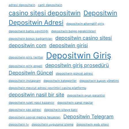
adresi depositwin
canli depositwin
casino sitesi depositwin
Depositwin
Depositwin Adresi
depositwin alternatif giriş
depositwin bahis çeşitliliği
depositwin belge gereklilikleri
depositwin casino sitesi
depositwin bonus bağlantıları
depositwin com
depositwin girisi
Depositwin Giriş
depositwin giris twitter
depositwin giriş prosedürü
depositwin giriş engeli
Depositwin Güncel
depositwin güncel adresi
depositwin instagram
depositwin kategoriler
depositwin kupon yönetimi
depositwin mevcut adresi çevrimiçi casino platformu
depositwin nasil bir site
depositwin oyun garantisi
depositwin ruleti nasıl kazanılır
depositwin sanal maçlar
depositwin seo adresi
depositwin siteye katıl
Depositwin Telegram
depositwin sosyal medya hesapları
depositwin tv
depositwin uygulama i̇zleme
depositwin web sitesi