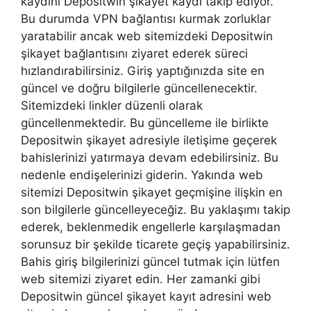
kaydını Depositwin şikayet kaydı takip ediyor.
Bu durumda VPN bağlantısı kurmak zorluklar
yaratabilir ancak web sitemizdeki Depositwin
şikayet bağlantısını ziyaret ederek süreci
hızlandırabilirsiniz. Giriş yaptığınızda site en
güncel ve doğru bilgilerle güncellenecektir.
Sitemizdeki linkler düzenli olarak
güncellenmektedir. Bu güncelleme ile birlikte
Depositwin şikayet adresiyle iletişime geçerek
bahislerinizi yatırmaya devam edebilirsiniz. Bu
nedenle endişelerinizi giderin. Yakında web
sitemizi Depositwin şikayet geçmişine ilişkin en
son bilgilerle güncelleyeceğiz. Bu yaklaşımı takip
ederek, beklenmedik engellerle karşılaşmadan
sorunsuz bir şekilde ticarete geçiş yapabilirsiniz.
Bahis giriş bilgilerinizi güncel tutmak için lütfen
web sitemizi ziyaret edin. Her zamanki gibi
Depositwin güncel şikayet kayıt adresini web