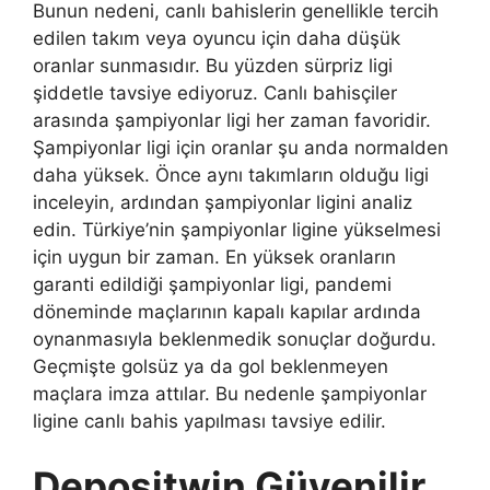
Bunun nedeni, canlı bahislerin genellikle tercih
edilen takım veya oyuncu için daha düşük
oranlar sunmasıdır. Bu yüzden sürpriz ligi
şiddetle tavsiye ediyoruz. Canlı bahisçiler
arasında şampiyonlar ligi her zaman favoridir.
Şampiyonlar ligi için oranlar şu anda normalden
daha yüksek. Önce aynı takımların olduğu ligi
inceleyin, ardından şampiyonlar ligini analiz
edin. Türkiye’nin şampiyonlar ligine yükselmesi
için uygun bir zaman. En yüksek oranların
garanti edildiği şampiyonlar ligi, pandemi
döneminde maçlarının kapalı kapılar ardında
oynanmasıyla beklenmedik sonuçlar doğurdu.
Geçmişte golsüz ya da gol beklenmeyen
maçlara imza attılar. Bu nedenle şampiyonlar
ligine canlı bahis yapılması tavsiye edilir.
Depositwin Güvenilir