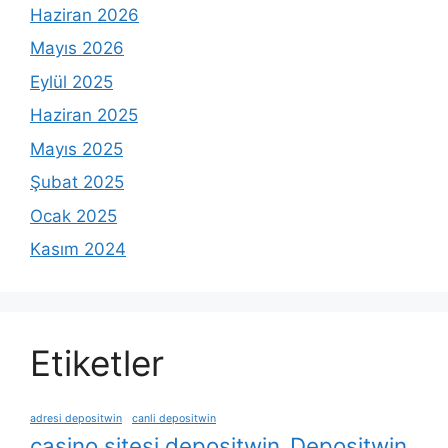
Haziran 2026
Mayıs 2026
Eylül 2025
Haziran 2025
Mayıs 2025
Şubat 2025
Ocak 2025
Kasım 2024
Etiketler
adresi depositwin
canli depositwin
casino sitesi depositwin
Depositwin