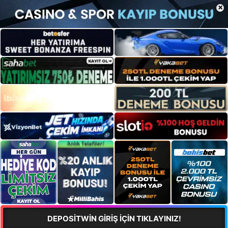
×
DEPOSİTWİN GİRİŞ İÇİN TIKLAYINIZ!