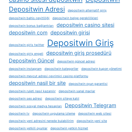
Depositwin Adresi
depositwin alternatif giriş
depositwin bahis çeşitliliği
depositwin belge gereklilikleri
depositwin casino sitesi
depositwin bonus bağlantıları
depositwin com
depositwin girisi
Depositwin Giriş
depositwin giris twitter
depositwin giriş prosedürü
depositwin giriş engeli
Depositwin Güncel
depositwin güncel adresi
depositwin instagram
depositwin kategoriler
depositwin kupon yönetimi
depositwin mevcut adresi çevrimiçi casino platformu
depositwin nasil bir site
depositwin oyun garantisi
depositwin ruleti nasıl kazanılır
depositwin sanal maçlar
depositwin seo adresi
depositwin siteye katıl
Depositwin Telegram
depositwin sosyal medya hesapları
depositwin tv
depositwin uygulama i̇zleme
depositwin web sitesi
depositwin yeni adresini nerede bulabilirim
depositwin yeni site
depositwin yetkili oyunlar
depositwin yetkin hizmet