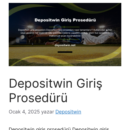
Depositwin Giriş
Prosedürü
Ocak 4, 2025
yazar
Depositwin
Depositwin giriş prosedürü Depositwin giriş