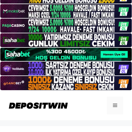
İçeriğe
atla
Menü